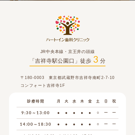
JR中央本線・京王井の頭線
3
「吉祥寺駅公園口」徒歩
分
〒180-0003 東京都武蔵野市吉祥寺南町2-7-10
コンフォート吉祥寺1F
診療時間
月
火
水
木
金
土
日
祝
9:30～13:00
●
●
●
●
●
○
ー
ー
14:00～18:30
●
●
●
●
●
○
ー
ー